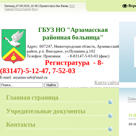
Вер
Пятница, 07.08.2026, 10:48 |
Приветствую Вас
Гость
|
RSS
Главная
|
Регистрация
|
Вход
ГБУЗ НО "Арзамасская
районная больница"
Адрес: 607247, Нижегородская область, Арзамасский
район,
р.п. Выездное, ул.Пушкина д.102
Телефон:
Приемная - 8-83147-5-03-03
(факс)
Регистратура - 8-
(83147)-5-12-47, 7-52-03
E-mail: arzamas-arb@mail.ru
Карта сайта
Показать на карте схему проезда
Главная страница
Главн
Учредительные документы
21 Д
Контакты
09:0