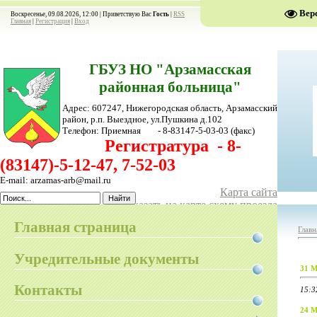
Вер
Воскресенье, 09.08.2026, 12:00 |
Приветствую Вас
Гость
|
RSS
Главная
|
Регистрация
|
Вход
ГБУЗ НО "Арзамасская
районная больница"
Адрес: 607247, Нижегородская область, Арзамасский
район,
р.п. Выездное, ул.Пушкина д.102
Телефон:
Приемная - 8-83147-5-03-03
(факс)
Регистратура - 8-
(83147)-5-12-47, 7-52-03
E-mail: arzamas-arb@mail.ru
Карта сайта
Показать на карте схему проезда
Главная страница
Главн
Учредительные документы
31 М
Контакты
15:3
24 М