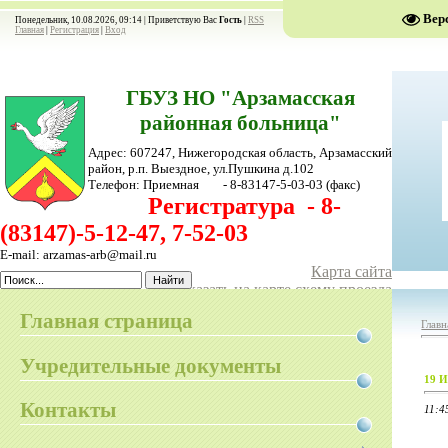
Вер
Понедельник, 10.08.2026, 09:14 |
Приветствую Вас
Гость
|
RSS
Главная
|
Регистрация
|
Вход
ГБУЗ НО "Арзамасская
районная больница"
Адрес: 607247, Нижегородская область, Арзамасский
район,
р.п. Выездное, ул.Пушкина д.102
Телефон:
Приемная - 8-83147-5-03-03
(факс)
Регистратура - 8-
(83147)-5-12-47, 7-52-03
E-mail: arzamas-arb@mail.ru
Карта сайта
Показать на карте схему проезда
Главная страница
Главн
Учредительные документы
19 И
Контакты
11:4