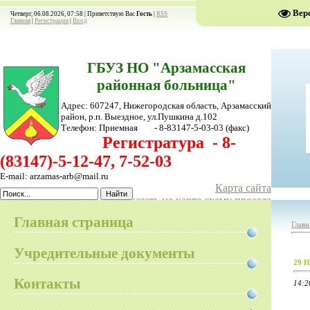
Вер
Четверг, 06.08.2026, 07:58 |
Приветствую Вас
Гость
|
RSS
Главная
|
Регистрация
|
Вход
ГБУЗ НО "Арзамасская
районная больница"
Адрес: 607247, Нижегородская область, Арзамасский
район,
р.п. Выездное, ул.Пушкина д.102
Телефон:
Приемная - 8-83147-5-03-03
(факс)
Регистратура - 8-
(83147)-5-12-47, 7-52-03
E-mail: arzamas-arb@mail.ru
Карта сайта
Показать на карте схему проезда
Главная страница
Главн
Учредительные документы
29 И
Контакты
14:2