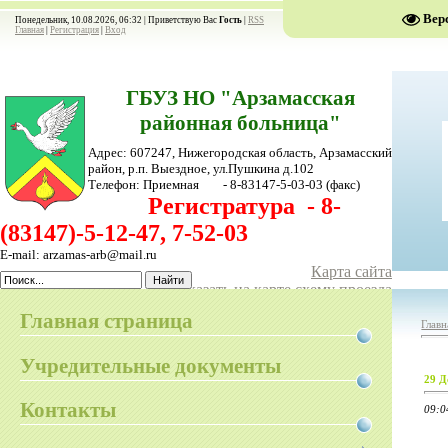
Вер
Понедельник, 10.08.2026, 06:32 |
Приветствую Вас
Гость
|
RSS
Главная
|
Регистрация
|
Вход
ГБУЗ НО "Арзамасская
районная больница"
Адрес: 607247, Нижегородская область, Арзамасский
район,
р.п. Выездное, ул.Пушкина д.102
Телефон:
Приемная - 8-83147-5-03-03
(факс)
Регистратура - 8-
(83147)-5-12-47, 7-52-03
E-mail: arzamas-arb@mail.ru
Карта сайта
Показать на карте схему проезда
Главная страница
Главн
Учредительные документы
29 Д
Контакты
09:0