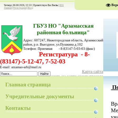
Вер
Четверг, 06.08.2026, 12:53 |
Приветствую Вас
Гость
|
RSS
Главная
|
Регистрация
|
Вход
ГБУЗ НО "Арзамасская
районная больница"
Адрес: 607247, Нижегородская область, Арзамасский
район,
р.п. Выездное, ул.Пушкина д.102
Телефон:
Приемная - 8-83147-5-03-03
(факс)
Регистратура - 8-
(83147)-5-12-47, 7-52-03
E-mail: arzamas-arb@mail.ru
Карта сайта
Показать на карте схему проезда
Главная страница
Пе
Учредительные документы
Вр
Контакты
Ме
уч