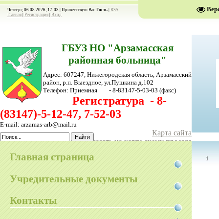
Вер
Четверг, 06.08.2026, 17:03 |
Приветствую Вас
Гость
|
RSS
Главная
|
Регистрация
|
Вход
ГБУЗ НО "Арзамасская
районная больница"
Адрес: 607247, Нижегородская область, Арзамасский
район,
р.п. Выездное, ул.Пушкина д.102
Телефон:
Приемная - 8-83147-5-03-03
(факс)
Регистратура - 8-
(83147)-5-12-47, 7-52-03
E-mail: arzamas-arb@mail.ru
Карта сайта
Показать на карте схему проезда
Главная страница
1
Учредительные документы
Контакты