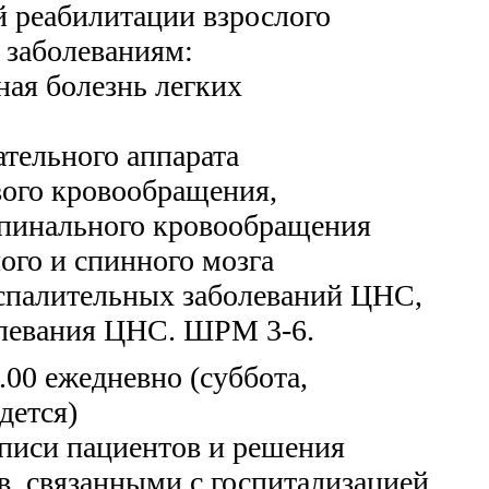
й реабилитации взрослого
 заболеваниям:
ная болезнь легких
ательного аппарата
вого кровообращения,
спинального кровообращения
ого и спинного мозга
оспалительных заболеваний ЦНС,
левания ЦНС. ШРМ 3-6.
.00 ежедневно (суббота,
едется)
писи пациентов и решения
, связанными с госпитализацией