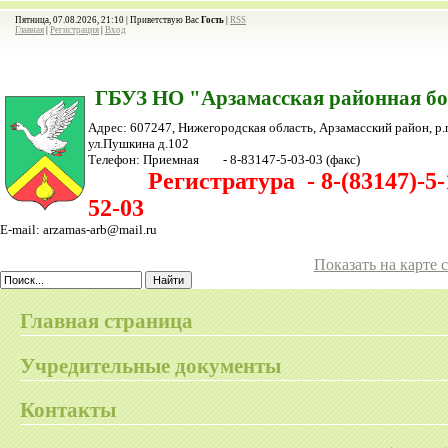
Пятница, 07.08.2026, 21:10 |
Приветствую Вас
Гость
|
RSS
Главная
|
Регистрация
|
Вход
ГБУЗ НО "Арзамасская районная б
Адрес: 607247, Нижегородская область, Арзамасский район,
р.
ул.Пушкина д.102
Телефон:
Приемная - 8-83147-5-03-03
(факс)
Регистратура - 8-(83147)-5-1
52-03
E-mail: arzamas-arb@mail.ru
Показать на карте 
Главная страница
Учредительные документы
Контакты