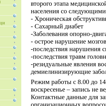
)
второго этапа медицинско
населения со следующими
- Хроническая обструктив
щи
- Cахарный диабет
-Заболевания опорно-двиг
- острое нарушение мозго
-последствия нарушения 
-последствия травм головн
-резидуальные явления в
демиелинизирующие забо
Режим работы с 8.00 до 14
воскресенье – запись не в
Контактные данные для за
организационных вопросов