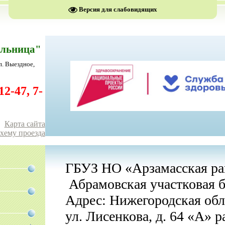
Версия для слабовидящих
ольница"
п. Выездное,
2-47, 7-
Карта сайта
схему проезда
ГБУЗ НО «Арзамасская ра
Абрамовская участковая 
Адрес: Нижегородская обл.
ул. Лисенкова, д. 64 «А» р