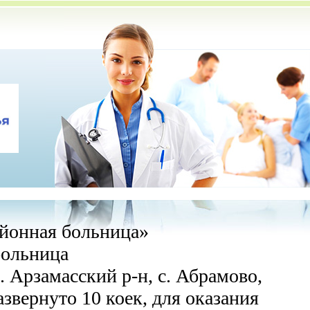
йонная больница»
больница
 Арзамасский р-н, с. Абрамово,
азвернуто 10 коек, для оказания