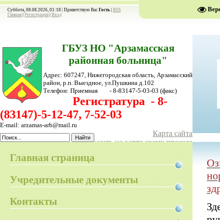
Вер
Суббота, 08.08.2026, 01:18 |
Приветствую Вас
Гость
|
RSS
Главная
|
Регистрация
|
Вход
ГБУЗ НО "Арзамасская
районная больница"
Адрес: 607247, Нижегородская область, Арзамасский
район,
р.п. Выездное, ул.Пушкина д.102
Телефон:
Приемная - 8-83147-5-03-03
(факс)
Регистратура - 8-
(83147)-5-12-47, 7-52-03
E-mail: arzamas-arb@mail.ru
Карта сайта
Показать на карте схему проезда
Главная страница
Оз
но
Учредительные документы
зд
Контакты
Зд
ру