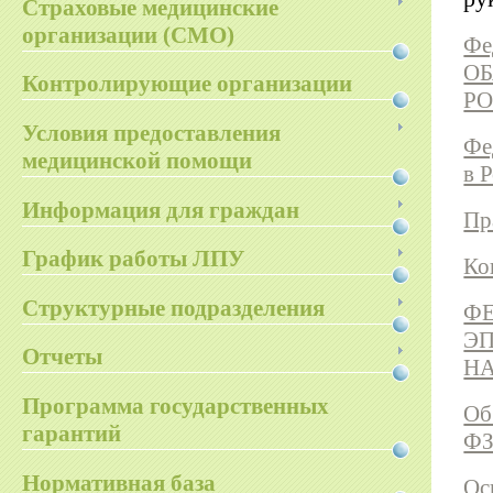
Страховые медицинские
организации (СМО)
Фе
О
Контролирующие организации
Р
Условия предоставления
Фе
медицинской помощи
в 
Информация для граждан
Пр
График работы ЛПУ
Ко
Структурные подразделения
ФЕ
Э
Отчеты
Н
Программа государственных
Об
гарантий
ФЗ
Нормативная база
Ос