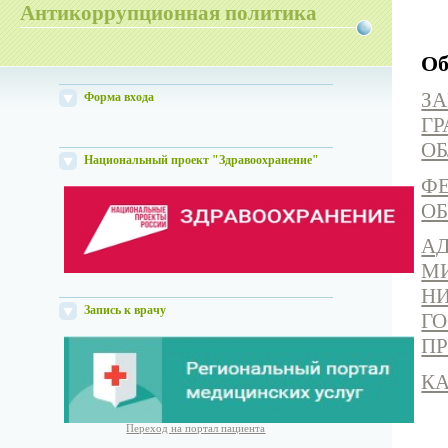
Антикоррупционная политика
Об
ЗА
Форма входа
ГР
О
Национальный проект "Здравоохранение"
ФЕ
О
А
М
Н
Запись к врачу
Г
ПР
К
Переход на портал пациента