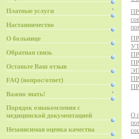
Платные услуги
ПР
со
Наставничество
по
П
О больнице
У
Обратная связь
П
П
Оставьте Ваш отзыв
Э
П
FAQ (вопрос/ответ)
П
Важно знать!
Порядок ознакомления с
О 
медицинской документацией
по
Независимая оценка качества
со