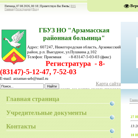
Вер
Пятница, 07.08.2026, 00:18 |
Приветствую Вас
Гость
|
RSS
Главная
|
Регистрация
|
Вход
ГБУЗ НО "Арзамасская
районная больница"
Адрес: 607247, Нижегородская область, Арзамасский
район,
р.п. Выездное, ул.Пушкина д.102
Телефон:
Приемная - 8-83147-5-03-03
(факс)
Регистратура - 8-
(83147)-5-12-47, 7-52-03
E-mail: arzamas-arb@mail.ru
Карта сайта
Показать на карте схему проезда
Главная страница
Главн
Учредительные документы
27 И
Контакты
13:2
10 И