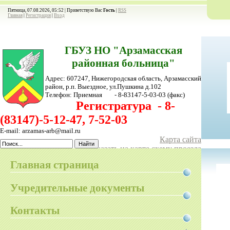
Пятница, 07.08.2026, 05:52 |
Приветствую Вас
Гость
|
RSS
Главная
|
Регистрация
|
Вход
ГБУЗ НО "Арзамасская
районная больница"
Адрес: 607247, Нижегородская область, Арзамасский
район,
р.п. Выездное, ул.Пушкина д.102
Телефон:
Приемная - 8-83147-5-03-03
(факс)
Регистратура - 8-
(83147)-5-12-47, 7-52-03
E-mail: arzamas-arb@mail.ru
Карта сайта
Показать на карте схему проезда
Главная страница
Учредительные документы
Контакты