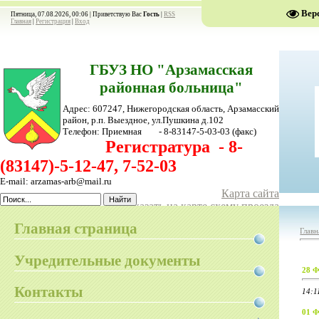
Вер
Пятница, 07.08.2026, 00:06 |
Приветствую Вас
Гость
|
RSS
Главная
|
Регистрация
|
Вход
ГБУЗ НО "Арзамасская
районная больница"
Адрес: 607247, Нижегородская область, Арзамасский
район,
р.п. Выездное, ул.Пушкина д.102
Телефон:
Приемная - 8-83147-5-03-03
(факс)
Регистратура - 8-
(83147)-5-12-47, 7-52-03
E-mail: arzamas-arb@mail.ru
Карта сайта
Показать на карте схему проезда
Главная страница
Главн
Учредительные документы
28 Ф
Контакты
14:1
01 Ф