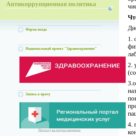
Антикоррупционная политика
чи
Чт
Ди
Форма входа
1.
фи
Национальный проект "Здравоохранение"
ла
2.
(с
3.
на
Запись к врачу
по
пр
па
4.
ко
Переход на портал пациента