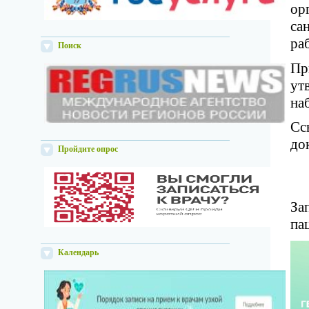
ор
са
ра
Поиск
Пр
ут
на
Сс
до
Пройдите опрос
За
па
Календарь