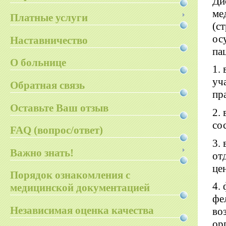
Ди
ме
Платные услуги
(с
ос
Наставничество
па
О больнице
1.
уч
Обратная связь
пр
Оставьте Ваш отзыв
2.
со
FAQ (вопрос/ответ)
3.
Важно знать!
от
це
Порядок ознакомления с
4.
медицинской документацией
фе
Независимая оценка качества
во
ор