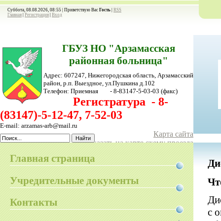
Суббота, 08.08.2026, 08:55 |
Приветствую Вас
Гость
|
RSS
Главная
|
Регистрация
|
Вход
ГБУЗ НО "Арзамасская
районная больница"
Адрес: 607247, Нижегородская область, Арзамасский
район,
р.п. Выездное, ул.Пушкина д.102
Телефон:
Приемная - 8-83147-5-03-03
(факс)
Регистратура - 8-
(83147)-5-12-47, 7-52-03
E-mail: arzamas-arb@mail.ru
Карта сайта
Показать на карте схему проезда
Главная страница
Ди
Учредительные документы
Чт
Ди
Контакты
с 