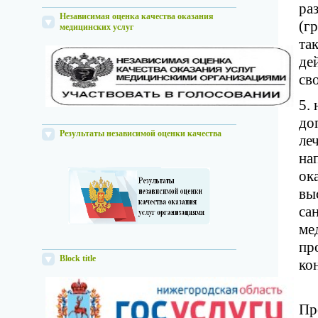
ра
Независимая оценка качества оказания
(г
медицинских услуг
та
де
св
5.
до
Результаты независимой оценки качества
ле
на
ок
вы
са
ме
пр
Block title
ко
Пр