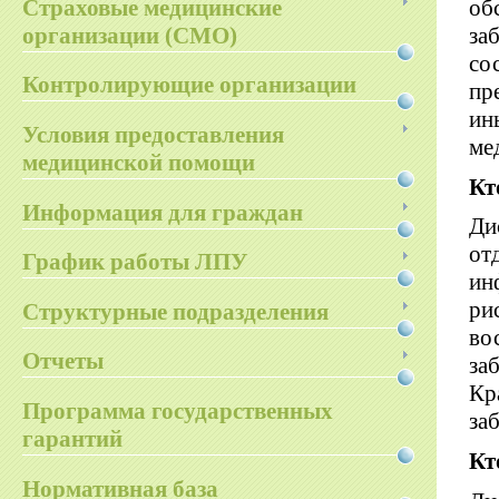
Страховые медицинские
об
организации (СМО)
за
со
Контролирующие организации
пр
ин
Условия предоставления
ме
медицинской помощи
Кт
Информация для граждан
Ди
от
График работы ЛПУ
ин
ри
Структурные подразделения
во
Отчеты
за
Кр
Программа государственных
за
гарантий
Кт
Нормативная база