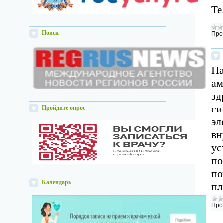
Те
Поиск
Про
На
ам
зд
си
Пройдите опрос
эл
вн
ус
по
по
Календарь
пл
Про