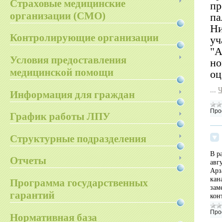
Страховые медицинские
пр
организации (СМО)
па
Н
Контролирующие организации
у
"
Условия предоставления
н
медицинской помощи
оц
...
Ч
Информация для граждан
Про
График работы ЛПУ
Структурные подразделения
В р
Отчеты
авг
Арз
кан
Программа государственных
зам
гарантий
кон
Про
Нормативная база