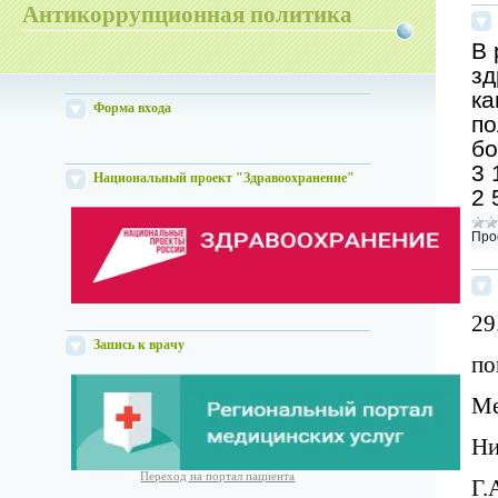
Антикоррупционная политика
В 
зд
ка
Форма входа
по
бо
3 
Национальный проект "Здравоохранение"
2 
Про
29
Запись к врачу
по
Ме
Ни
Переход на портал пациента
Г.