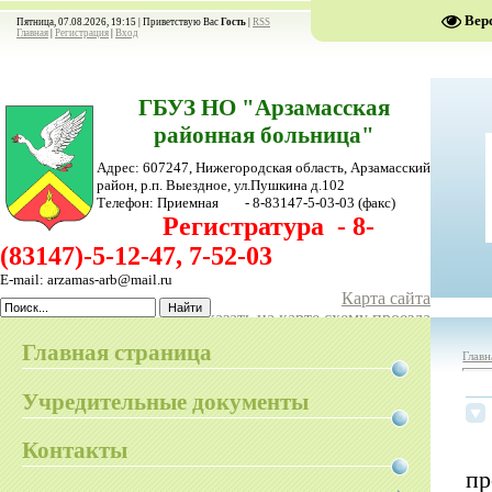
Вер
Пятница, 07.08.2026, 19:15 |
Приветствую Вас
Гость
|
RSS
Главная
|
Регистрация
|
Вход
ГБУЗ НО "Арзамасская
районная больница"
Адрес: 607247, Нижегородская область, Арзамасский
район,
р.п. Выездное, ул.Пушкина д.102
Телефон:
Приемная - 8-83147-5-03-03
(факс)
Регистратура - 8-
(83147)-5-12-47, 7-52-03
E-mail: arzamas-arb@mail.ru
Карта сайта
Показать на карте схему проезда
Главная страница
Главн
Учредительные документы
Контакты
п