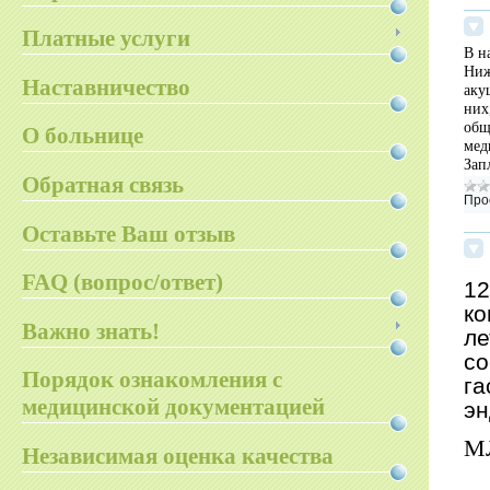
Платные услуги
В н
Ниж
Наставничество
аку
них
общ
О больнице
мед
Зап
Обратная связь
Про
Оставьте Ваш отзыв
FAQ (вопрос/ответ)
12
ко
Важно знать!
ле
со
Порядок ознакомления с
га
медицинской документацией
эн
М
Независимая оценка качества