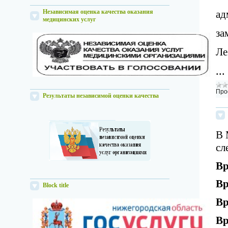
Независимая оценка качества оказания
ад
медицинских услуг
за
Ле
..
Про
Результаты независимой оценки качества
В 
сл
Вр
Вр
Block title
Вр
Вр