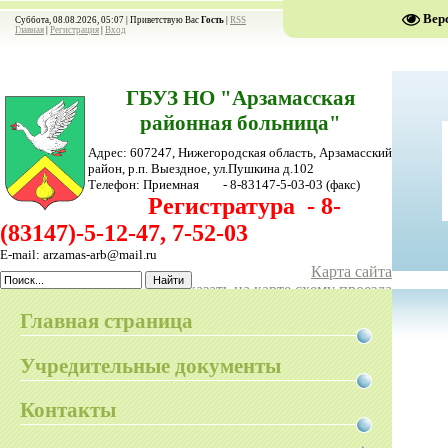
Вер
Суббота, 08.08.2026, 05:07 |
Приветствую Вас
Гость
|
RSS
Главная
|
Регистрация
|
Вход
ГБУЗ НО "Арзамасская
районная больница"
Адрес: 607247, Нижегородская область, Арзамасский
район,
р.п. Выездное, ул.Пушкина д.102
Телефон:
Приемная - 8-83147-5-03-03
(факс)
Регистратура - 8-
(83147)-5-12-47, 7-52-03
E-mail: arzamas-arb@mail.ru
Карта сайта
Показать на карте схему проезда
Главная страница
Учредительные документы
Контакты