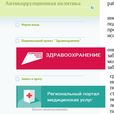
ра
Антикоррупционная политика
ин
по
Форма входа
пр
ис
Национальный проект "Здравоохранение"
он
за
мо
за
с
Запись к врачу
и
п
с
н
л
Переход на портал пациента
п