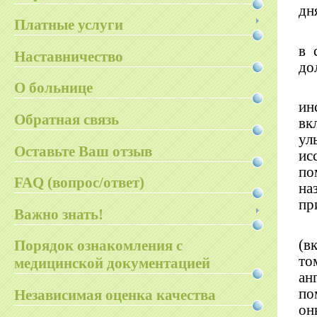
дн
Платные услуги
в 
Наставничество
до
О больнице
ин
Обратная связь
вк
ул
Оставьте Ваш отзыв
ис
по
FAQ (вопрос/ответ)
на
пр
Важно знать!
(в
Порядок ознакомления с
то
медицинской документацией
ан
по
Независимая оценка качества
он