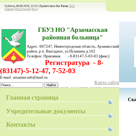
Суббота, 08.08.2026, 13:55 |
Приветствую Вас
Гость
|
RSS
Главная
|
Регистрация
|
Вход
ГБУЗ НО "Арзамасская
районная больница"
Адрес: 607247, Нижегородская область, Арзамасский
район,
р.п. Выездное, ул.Пушкина д.102
Телефон:
Приемная - 8-83147-5-03-03
(факс)
Регистратура - 8-
(83147)-5-12-47, 7-52-03
E-mail: arzamas-arb@mail.ru
Карта сайта
Показать на карте схему проезда
Главная страница
Ск
Учредительные документы
Контакты