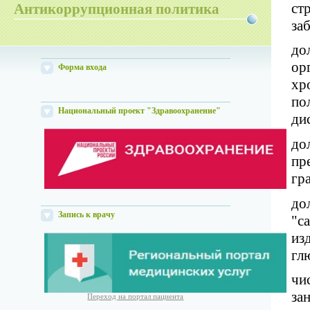
ст
Антикоррупционная политика
за
до
ор
Форма входа
хр
по
Национальный проект "Здравоохранение"
ди
до
пр
гр
до
Запись к врачу
"с
из
гл
чи
за
Переход на портал пациента