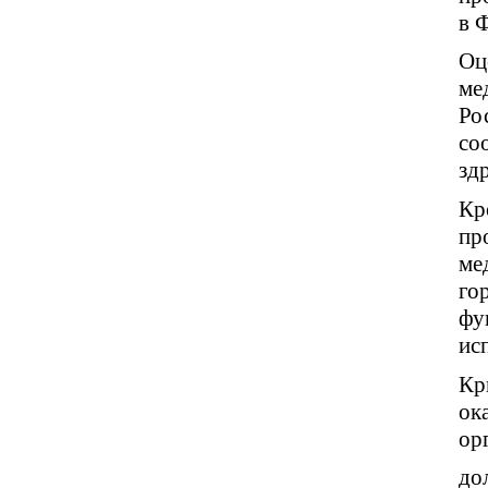
в 
Оц
ме
Ро
со
зд
Кр
пр
ме
го
фу
ис
Кр
ок
ор
до