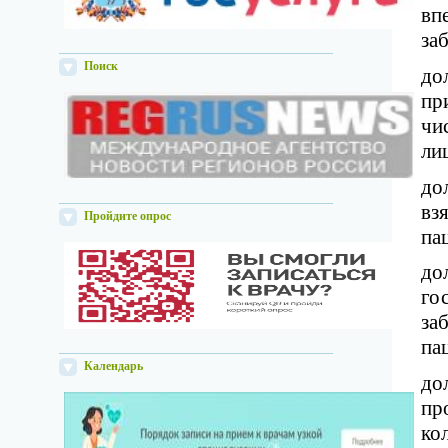
вп
за
Поиск
до
пр
чи
ли
до
вз
Пройдите опрос
па
до
го
за
па
Календарь
до
пр
ко