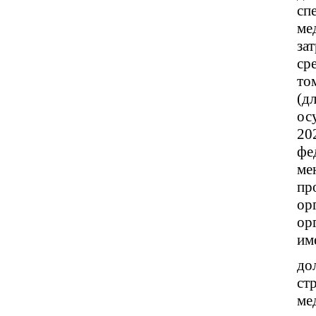
сп
ме
за
ср
то
(д
ос
20
фе
ме
пр
ор
ор
им
до
ст
ме