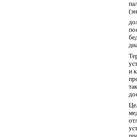
па
(э
до
по
бе
ди
Те
ус
и 
пр
та
до
Це
ме
от
ус
пр