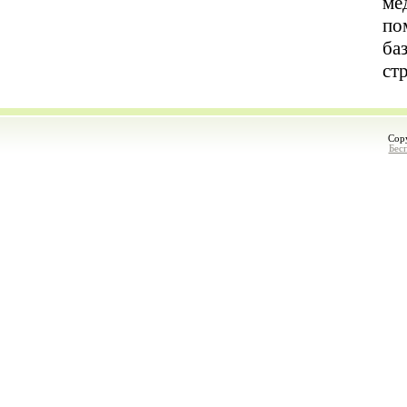
ме
по
ба
ст
Cop
Бес