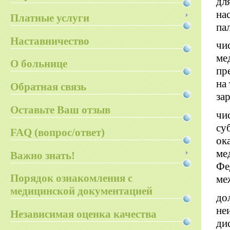
дл
на
Платные услуги
па
Наставничество
чи
ме
О больнице
пр
на
Обратная связь
за
Оставьте Ваш отзыв
чи
су
FAQ (вопрос/ответ)
ок
ме
Важно знать!
Фе
Порядок ознакомления с
ме
медицинской документацией
до
не
Независимая оценка качества
ди