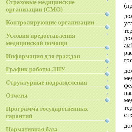
Страховые медицинские
(п
организации (СМО)
до
Контролирующие организации
ус
те
Условия предоставления
до
медицинской помощи
ам
ра
Информация для граждан
го
График работы ЛПУ
до
ме
Структурные подразделения
фе
па
Отчеты
ме
те
Программа государственных
ст
гарантий
до
Нормативная база