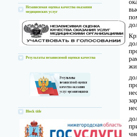
ок
Независимая оценка качества оказания
вы
медицинских услуг
по
до
Кр
до
пр
ра
Результаты независимой оценки качества
жи
до
пр
не
за
не
Block title
до
пр
чи