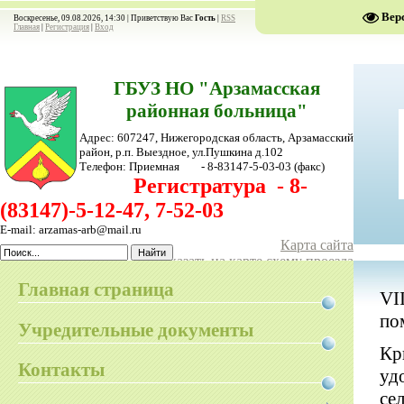
Вер
Воскресенье, 09.08.2026, 14:30 |
Приветствую Вас
Гость
|
RSS
Главная
|
Регистрация
|
Вход
ГБУЗ НО "Арзамасская
районная больница"
Адрес: 607247, Нижегородская область, Арзамасский
район,
р.п. Выездное, ул.Пушкина д.102
Телефон:
Приемная - 8-83147-5-03-03
(факс)
Регистратура - 8-
(83147)-5-12-47, 7-52-03
E-mail: arzamas-arb@mail.ru
Карта сайта
Показать на карте схему проезда
Главная страница
VI
по
Учредительные документы
Кр
Контакты
уд
се