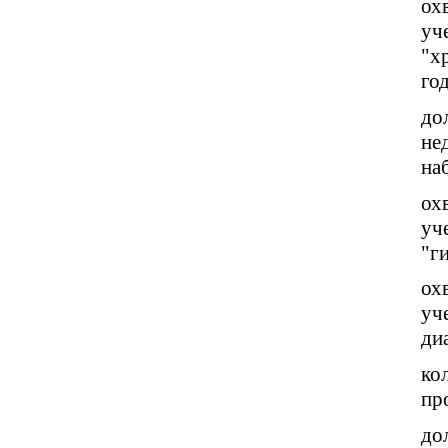
ох
уч
"х
год
до
не
на
ох
уч
"г
ох
уч
ди
ко
пр
до