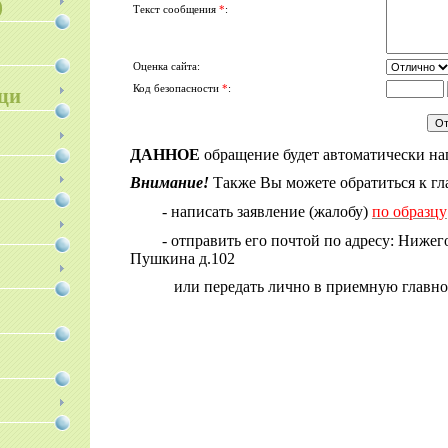
)
Текст сообщения
*
:
Оценка сайта:
Код безопасности
*
:
щи
ДАННОЕ
обращение будет автоматически н
Внимание!
Также Вы можете обратиться к гл
- написать заявление (жалобу)
по образцу
- отправить его почтой по адресу: Нижег
Пушкина д.102
или передать лично в приемную главног