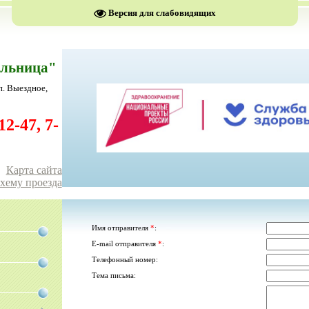
Версия для слабовидящих
ольница"
п. Выездное,
2-47, 7-
Карта сайта
схему проезда
Имя отправителя
*
:
E-mail отправителя
*
:
Телефонный номер:
Тема письма: