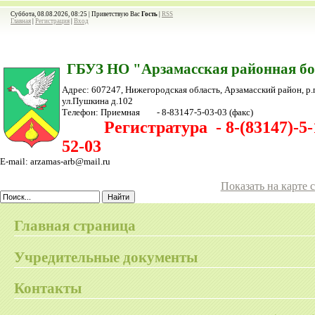
Суббота, 08.08.2026, 08:25 |
Приветствую Вас
Гость
|
RSS
Главная
|
Регистрация
|
Вход
ГБУЗ НО "Арзамасская районная б
Адрес: 607247, Нижегородская область, Арзамасский район,
р.
ул.Пушкина д.102
Телефон:
Приемная - 8-83147-5-03-03
(факс)
Регистратура - 8-(83147)-5-1
52-03
E-mail: arzamas-arb@mail.ru
Показать на карте 
Главная страница
Учредительные документы
Контакты